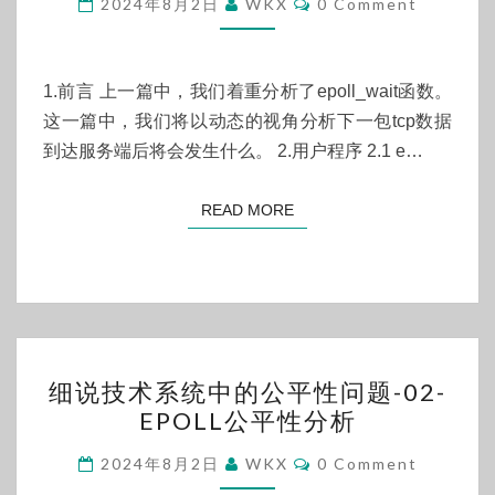
2024年8月2日
WKX
0 Comment
系
统
中
1.前言 上一篇中，我们着重分析了epoll_wait函数。
的
这一篇中，我们将以动态的视角分析下一包tcp数据
公
到达服务端后将会发生什么。 2.用户程序 2.1 e…
平
性
READ MORE
READ MORE
问
题-03-
其
他
EPOLL
细
细说技术系统中的公平性问题-02-
相
说
EPOLL公平性分析
关
技
函
Comments
术
2024年8月2日
WKX
0 Comment
数
系