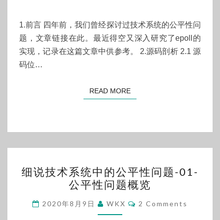
统
中
1.前言 四年前，我们曾经探讨过技术系统的公平性问
的
题，文章链接在此。最近得空又深入研究了epoll的
公
实现，记录在这篇文章中供参考。 2.源码剖析 2.1 源
平
码位…
性
问
READ MORE
READ MORE
题-02-
EPOLL
公
平
性
细
细说技术系统中的公平性问题-01-
分
说
公平性问题概览
析
技
Comments
术
2020年8月9日
WKX
2 Comments
系