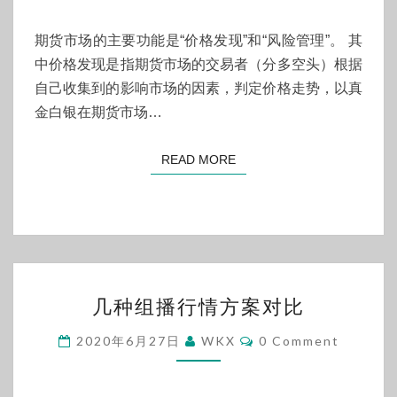
统
中
期货市场的主要功能是“价格发现”和“风险管理”。 其
的
中价格发现是指期货市场的交易者（分多空头）根据
公
自己收集到的影响市场的因素，判定价格走势，以真
平
金白银在期货市场…
性
问
READ MORE
READ MORE
题-01-
公
平
性
问
几
几种组播行情方案对比
题
种
概
组
Comments
2020年6月27日
WKX
0 Comment
览
播
行