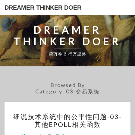
Skip
DREAMER THINKER DOER
to
content
DREAMER
THINKER DOER
读万卷书 行万里路
Browsed By
Category:
03-交易系统
细
细说技术系统中的公平性问题-03-
说
其他EPOLL相关函数
技
Comments
术