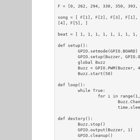
F = [0, 262, 294, 330, 350, 39
song = [ F[1], F[2], F[3], F[1],
[4], F[5], ]

beat = [ 1, 1, 1, 1, 1, 1, 1, 1, 
def setup():

	GPIO.setmode(GPIO.BOARD)

	GPIO.setup(Buzzer, GPIO.OUT)

	global Buzz

	Buzz = GPIO.PWM(Buzzer, 440)

	Buzz.start(50)

def loop():

	while True:

		for i in range(1, len(song)):

			Buzz.ChangeFrequency(song[i]) # 改变蜂鸣器频率

			time.sleep(beat[i] * 0.2) # 每0.2秒切换下一个音符

def destory():

	Buzz.stop()

	GPIO.output(Buzzer, 1)

	GPIO.cleanup()
