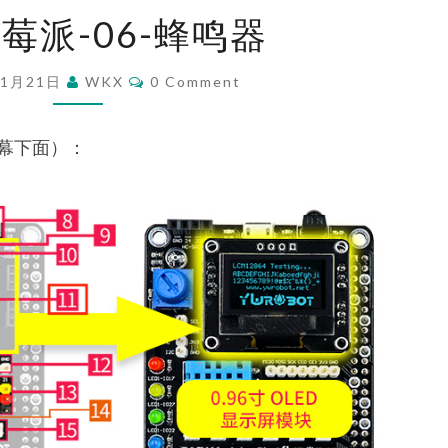
入
莓派-06-蜂鸣器
坑
树
Comments
11月21日
WKX
0 Comment
莓
派-06-
幕下面）：
蜂
鸣
器