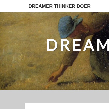
Skip
DREAMER THINKER DOER
to
content
DREAM