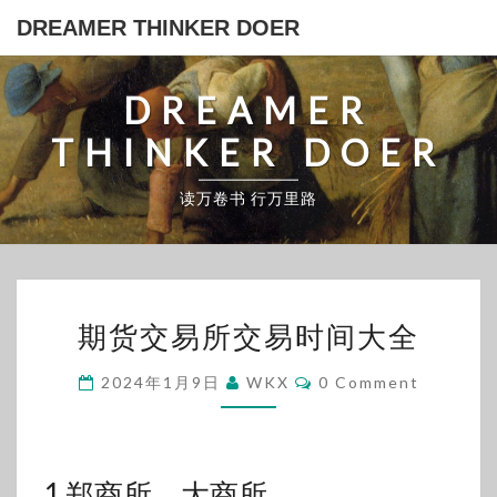
Skip
DREAMER THINKER DOER
to
content
DREAMER
THINKER DOER
读万卷书 行万里路
期
期货交易所交易时间大全
货
交
Comments
2024年1月9日
WKX
0 Comment
易
所
交
1.郑商所、大商所
易