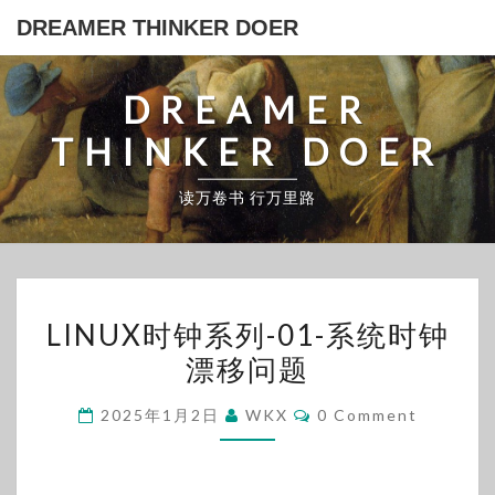
Skip
DREAMER THINKER DOER
to
content
DREAMER
THINKER DOER
读万卷书 行万里路
LINUX
LINUX时钟系列-01-系统时钟
时
漂移问题
钟
系
Comments
2025年1月2日
WKX
0 Comment
列-01-
系
统